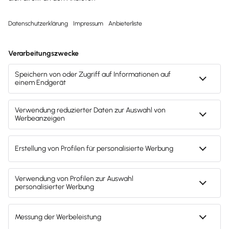
28359 Bremen
Telefon:
0421-989 696 7-0
E-Mail:
info@digitalconsulting.de
Webseite:
https://digitalconsulting.de/
Jetzt Termin vereinbaren