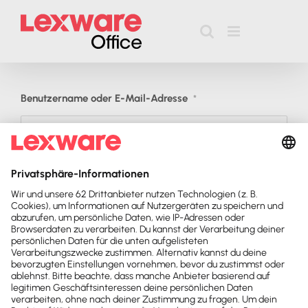
Zum
Inhalt
springen
Benutzername oder E-Mail-Adresse
*
Passwort
*
Jetzt
bewerben
Passwort vergessen?