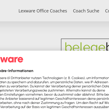
Lexware Office Coaches
Coach Suche
C
Die belegebox. ist
universelles Dok
damit das ideale 
(Rechnungen, Liefe
Lexware Office.