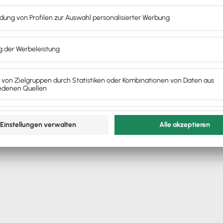
k für die Lexware Office Coaches
 Provision?