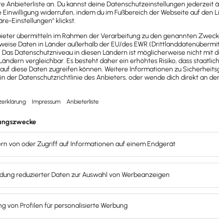
Digitalisierung fängt 
Papier oder digital, a
aus allen Quellen. Man
freigegeben werden. 
Lieferscheine, Bewerb
Belege müssen zum St
Office und/oder zur D
44 25)
bevor Sie in die Buchha
Archiv. Entweder um Si
zu speichern.