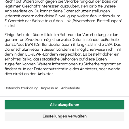
So richtest du deine Demo-Testumgebung
in Lexware Office ein >>>
Datensatz zum Download >>>
© 2011 - 2025 - All Rights Reserved | Powered by
Lexware
Impressum
|
Datenschutz
|
Cookie Einstellungen
Facebook
X
YouTube
Rss