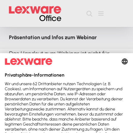
Zum
Inhalt
springen
Präsentation und Infos zum Webinar
Das Handout zum Webinar ist nicht für
Endkunden.
Präsentation und Infos zum Webinar