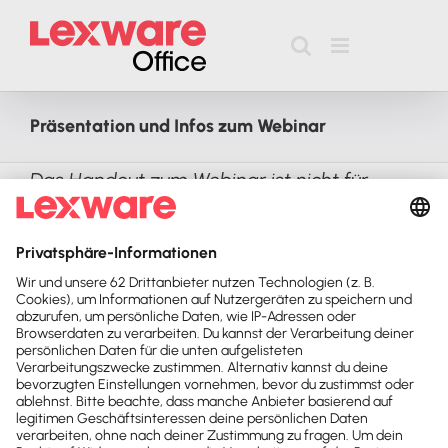
Zum
Inhalt
springen
Präsentation und Infos zum Webinar
Das Handout zum Webinar ist nicht für
Endkunden.
Präsentation und Infos zum Webinar