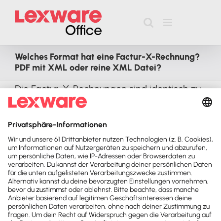
Zum
Inhalt
springen
Welches Format hat eine Factur-X-Rechnung?
PDF mit XML oder reine XML Datei?
Die Factur-X-Rechnungen sind identisch zu
unserem ZUGFeRD-Format (PDF mit XML-
Anhang).