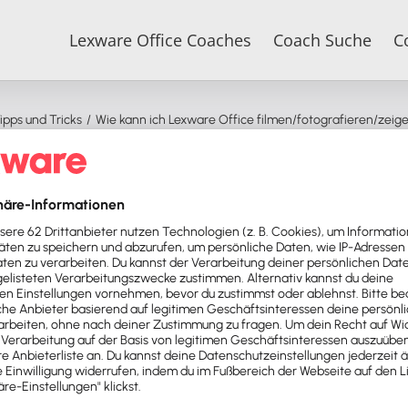
Lexware Office Coaches
Coach Suche
C
ipps und Tricks
Wie kann ich Lexware Office filmen/fotografieren/zei
eiten Account zur Verfügung. Den kannst Du mit fik
emde Daten unkenntlich machen zu müssen.