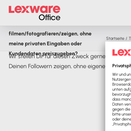
Zum
Inhalt
Wie kann ich Lexware Office
springen
filmen/fotografieren/zeigen, ohne
Startseite
T
meine privaten Eingaben oder
Kundendaten preiszugeben?
Wir stellen Dir für diesen Zweck gerne einen zw
Deinen Followern zeigen, ohne eigene oder fr