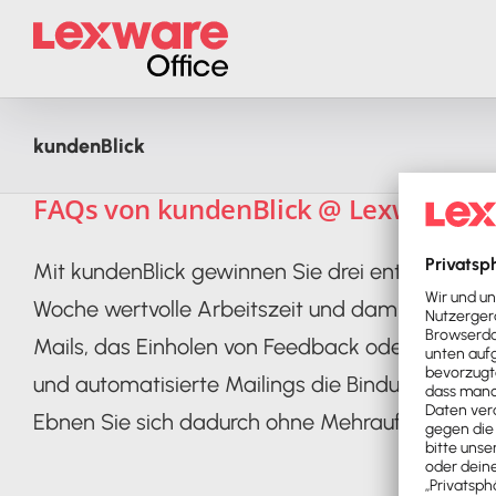
Zum
Inhalt
springen
kundenBlick
FAQs von kundenBlick @ Lexware Off
Mit kundenBlick gewinnen Sie drei entscheidende
Woche wertvolle Arbeitszeit und damit echtes G
Mails, das Einholen von Feedback oder das Bit
und automatisierte Mailings die Bindung zu Ih
Ebnen Sie sich dadurch ohne Mehraufwand de