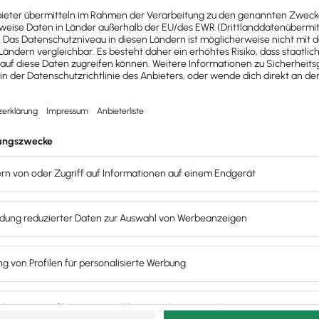
es?
 eine Provision?
ten. Ab 5 Kunden kann man sich mit kundenBlick in