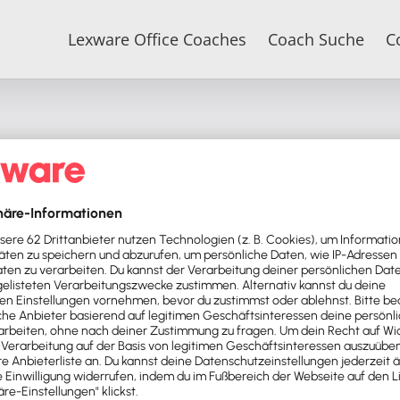
Lexware Office Coaches
Coach Suche
C
ice
 Vorteile: 1. Sie sparen durch intelligente Automat
eld. 2. Sie schonen Ihre Nerven, weil Sie nicht st
ten um Bewertungen denken müssen. 3. Das Beste z
ren Bestandskunden, erhalten wertvolles Kundenfeed
n Weg zu höheren Umsätzen.