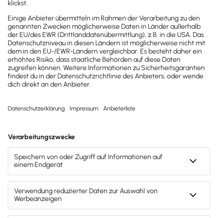
SARAH | Buchhalterin & Lexware Office Coach
Sarah Dehner
Florstädter Str. 3
60385 Frankfurt am Main
E-Mail:
buchhaltung@sarahdehner.de
Webseite:
https://sarahdehner.de/