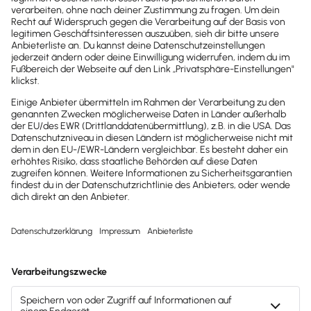
Beratung Lexware Office Lohn & Gehalt
Datenübernahme aus Fremdsystemen
Individuelle Schulungsangebote
Zusätzliches Fachwissen:
Einfach.Ordnung Christine Beitler
Christine Beitler
Wiegenweg 7
92358
Telefon:
015566142313