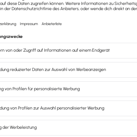
ch in Fachbegriffen zu verlieren? Rechnungen
im Blick behalten, ohne zum Buchhalter zu werden?
altung. Gemeinsam bringen wir Licht ins Dunkel der
, was du liebst: dein Business!
W
men, Ausgaben, wichtige Kennzahlen – alles ohne
nungen im Handumdrehen, Zeit sparen und den