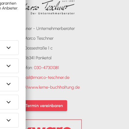
Marco Teschner - Unternehmerberater
Marco Teschner
Dossestraße 1 c
16341 Panketal
Telefon:
030-47301381
E-Mail:
mail@marco-teschner.de
ebseite:
http://www.lerne-buchhaltung.de
Jetzt Termin vereinbaren