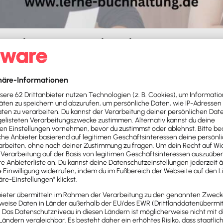
Teschner - Unternehmerberater
Add Friend