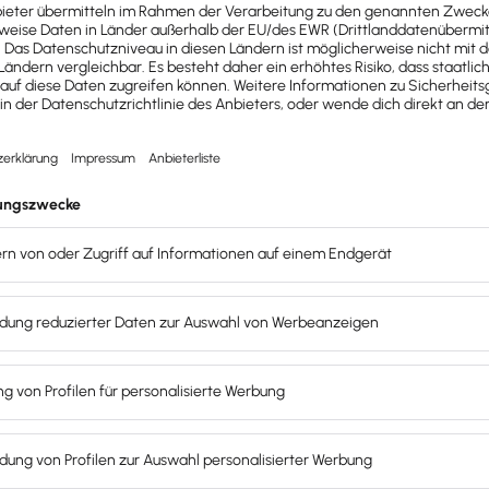
rfahrung plus IT-Projektleiterin + ITIL-zertifiziert. Ich
e Benutzer der Systeme und auch den darauf liegenden
 ich für meine Kunden eine große Hilfe und spare
nau beschäftige:
ojekte beschäftigt. Mittags ging ich mit dem Team
n dem Unternehmen reichte ich sie Informationen ein,
ürde. Nach 4 Monaten war der Betrag jedoch noch