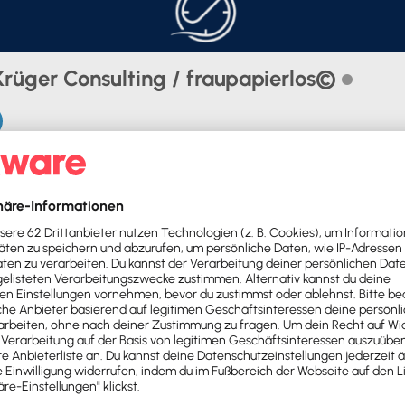
 Krüger Consulting / fraupapierlos©
Add Friend