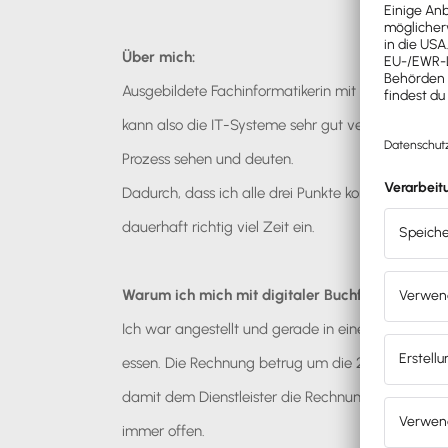
Über mich:
Ausgebildete Fachinformatikerin mit über 15 Jahren E
kann also die IT-Systeme sehr gut verstehen, di
Prozess sehen und deuten.
Dadurch, dass ich alle drei Punkte kombiniere, bin
dauerhaft richtig viel Zeit ein.
Warum ich mich mit digitaler Buchführung so ge
Ich war angestellt und gerade in einem meiner Pr
essen. Die Rechnung betrug um die 200€ brutto. I
damit dem Dienstleister die Rechnung bezahlt w
immer offen.