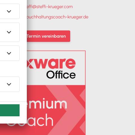
E-Mail:
steffi@steffi-krueger.com
seite:
https://buchhaltungscoach-krueger.de
Jetzt Termin vereinbaren