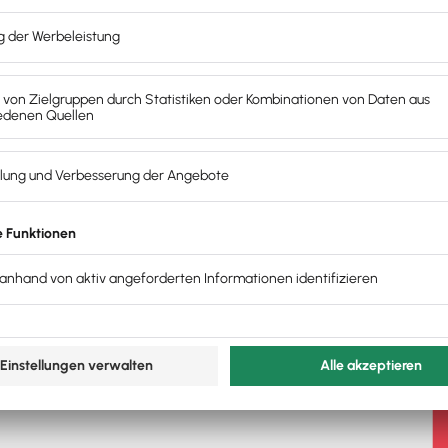
Web
utage jeden Cent.
t noch essen gehen?
f die Kette 200€ zu bezahlen?
 verstand. Die Bezahlung der Rechnung war
 Ich verließ das Unternehmen (nicht nur deswegen)
tändig.
fe ist papierlose Buchführung. Ich denke, es sollte so
len und dabei auch nachhaltig einfach bleiben.