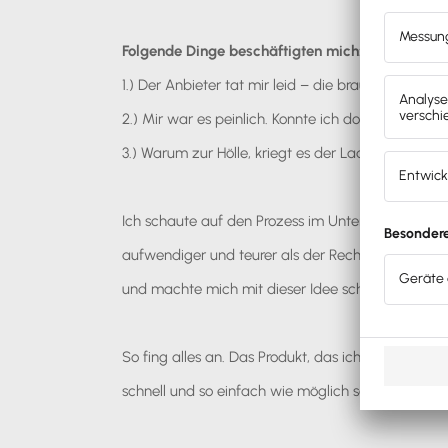
Folgende Dinge beschäftigten mich:
1.) Der Anbieter tat mir leid – die brauchen heutz
2.) Mir war es peinlich. Konnte ich dort in Zukunf
3.) Warum zur Hölle, kriegt es der Laden nicht au
Ich schaute auf den Prozess im Unternehmen und
aufwendiger und teurer als der Rechnungsbetrag.
und machte mich mit dieser Idee schließlich selbs
So fing alles an. Das Produkt, das ich heute verkau
schnell und so einfach wie möglich sein, umzustel