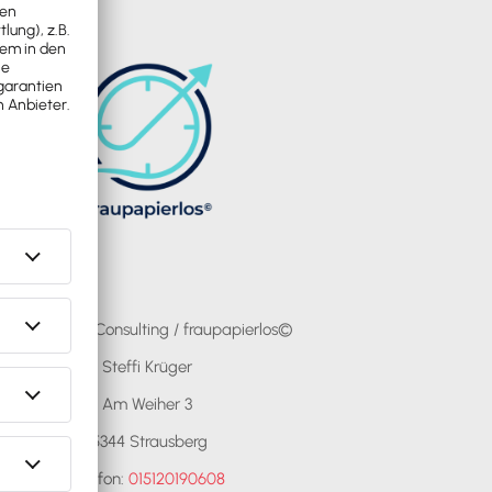
Steffi Krüger Consulting / fraupapierlos©
Steffi Krüger
Am Weiher 3
15344 Strausberg
Telefon:
015120190608