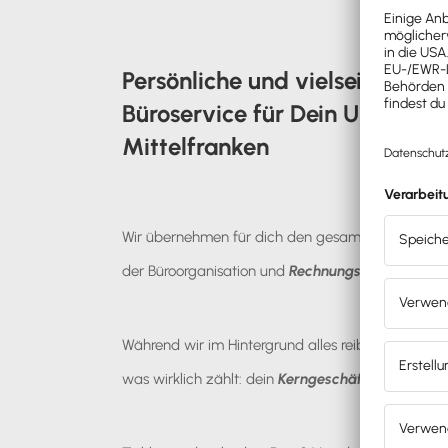
Persönliche und vielseitige 
Büroservice für Dein Unterne
Mittelfranken
Wir übernehmen für dich den gesamten
administ
der
Büroorganisation
und
Rechnungsstellung
bis 
Während wir im Hintergrund alles reibungslos am L
was wirklich zählt: dein
Kerngeschäft
.