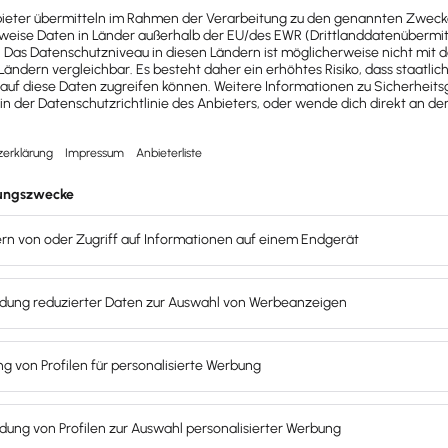
Gründungsberatung und
hmen in Gunzenhausen und
OTER
rativen
Kram – von
hin zum
E-Mail-Management
und
Telefonservice
.
aufen halten, kannst du dich auf das konzentrieren,