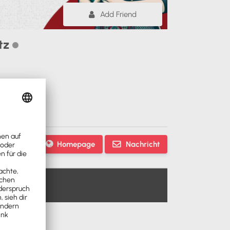
Add Friend
rtz
Homepage
Nachricht