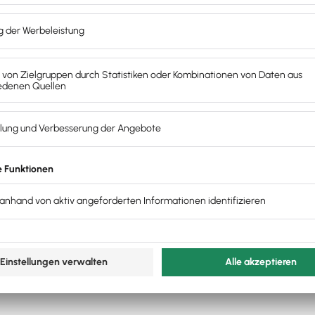
den Buchhaltung
bis zur
Belegverwaltung
sorgen wir
ig sind.
 deiner Einnahmen und Ausgaben – wir behalten alles
r deinen Steuerberater vor. So sparst du Zeit und
entrieren, ohne im
Zahlendschungel
zu verschwinden.
en, brauchst aber vorerst Schulungen? Als
offizieller
lseitige
Buchhaltungs-Software
einführen.