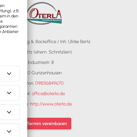
LA Consulting & Backoffice / Inh. Ulrike Bertz
Ulrike Bertz (ehem. Schnitzlein)
Industriestr. 8
91710 Gunzenhausen
Telefon:
098316849670
E-Mail:
office@oterla.de
Webseite:
http://www.oterla.de
Jetzt Termin vereinbaren