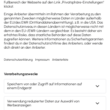
solide erledigen und ebenfalls eine super Lösung
bieten. Ob sie durch diese neue Funktion überflüssig
werden?
Das kann ich nicht sagen – aber eins ist sicher:
Konkurrenz belebt das Geschäft, und die Kunden
profitieren!
Wer neugierig ist, sollte sich das unbedingt anschauen!
https://www.linkedin.com/feed/update/urn:li:activity:7
241817213999939585/