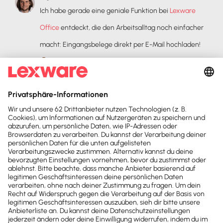
Ich habe gerade eine geniale Funktion bei
Lexware
Office
entdeckt, die den Arbeitsalltag noch einfacher
macht: Eingangsbelege direkt per E-Mail hochladen!
In meinem kurzen Video zeige ich euch, wie easy
das funktioniert und wie es den gesamten
Buchhaltungsprozess beschleunigen kann. Für alle, die
Wert auf Effizienz legen, ist das hier wirklich ein geiler
Schachzug von Lexware Office.
Natürlich gibt es auch starke Alternativen wie
invoicefetcher®
, die diesen Job schon seit langer Zeit