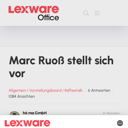
Zum
Inhalt
springen
Marc Ruoß stellt sich
vor
Allgemein / Vorstellungsboard / Kaffeetalk
6
Antworten
1084
Ansichten
hö ma GmbH
10 Monaten
Liebe Lexware Office Coaches,