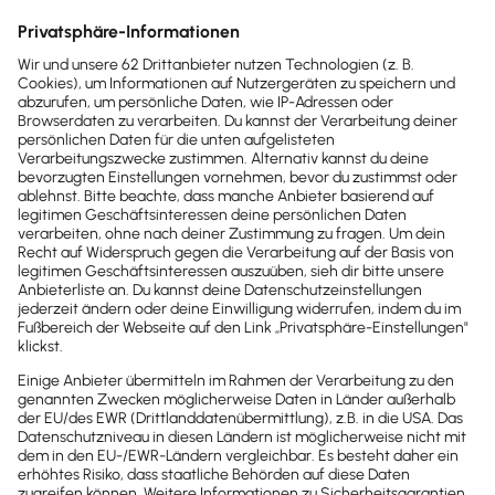
ich nutze die Gelegenheit als erster User des neuen
Lexware Office Coach Portal um mich vorzustellen.
Mein Name ist Marc Ruoß und viele kennen mich
bereits als E-Mail Kontakt. Ich beantworte alle Fragen
zur Zertifizierung, versende fleißig die Lexware Office
Coach Logos und stehe soweit möglich mit Rat&Tat
zur Seite.
Ich freue mich sehr, dass wir nun ein eigenes Portal
haben und hoffe, dass es rege genutzt wird. Wie bei
allen Portalen so üblich, werden wir es im Laufe der
Zeit ausbauen und weitere nützliche Funktionen
hinzufügen.