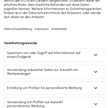
Backofficemangement & Buchhaltungsservice
Sandra Wagner
Fährstraße 27
51371 Leverkusen
Telefon:
01733425058
E-Mail:
info@wagner-backoffice.de
Webseite:
https://wagner-backoffice.de