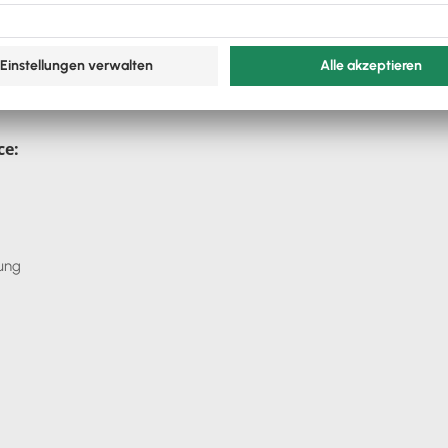
st –
.
ce:
ung