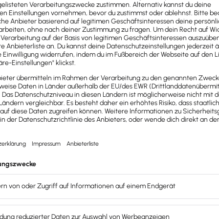
ltung mit Lexoffice so aufzusetzen,
auglich
wird.
g nicht klein, unsicher oder überfordert fühlst.
Ba