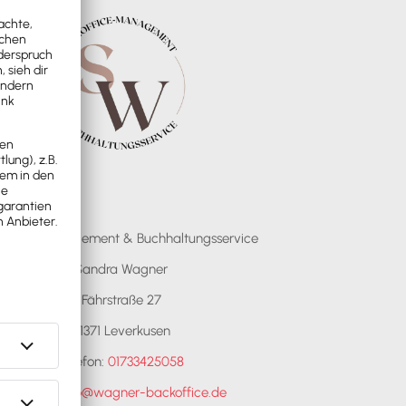
ckofficemangement & Buchhaltungsservice
Sandra Wagner
Fährstraße 27
51371 Leverkusen
Telefon:
01733425058
E-Mail:
info@wagner-backoffice.de