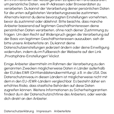
sx.analytics
Kontaktdaten für Coaches scoreworx
GmbH & Co. KG Mastholter Strasse 160
59558 Lippstadt Tel. +49 2941 202 462 0 E-
Mail info@scoreworx.de Ansprechpartner:
Geschäftsführer Rafael Grabenschröer E-
Mail: gb@scoreworx.de Wandeln Sie Ihre
Daten zu Unternehmenswissen Mit
»sx.analytics« Daten aus Lexware Office
systematisch analysieren und visualisieren.
So wandeln Ihre Kunden Daten zu